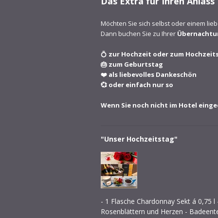
Das Extra für Ihren Anlass
Möchten Sie sich selbst oder einem li
Dann buchen Sie zu Ihrer
Übernachtu
💍
zur Hochzeit oder zum Hochzeit
🎂 zum Geburtstag
❤️ als liebevolles Dankeschön
💞 oder einfach nur so
Wenn Sie noch nicht im Hotel eingec
"Unser Hochzeitstag"
- 1 Flasche Chardonnay Sekt á 0,75 l
Rosenblättern und Herzen - Badeent