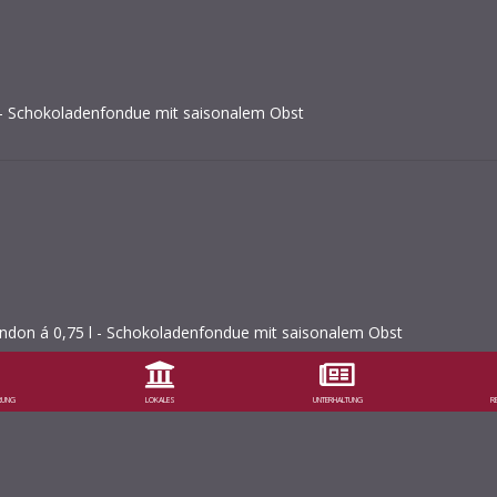
l - Schokoladenfondue mit saisonalem Obst
don á 0,75 l - Schokoladenfondue mit saisonalem Obst
RUNG
LOKALES
UNTERHALTUNG
R