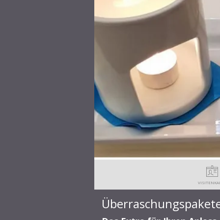
VISITENKA
Überraschungspaket