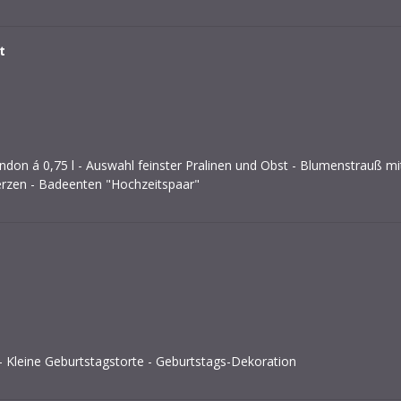
t
on á 0,75 l - Auswahl feinster Pralinen und Obst - Blumenstrauß m
erzen - Badeenten "Hochzeitspaar"
 - Kleine Geburtstagstorte - Geburtstags-Dekoration