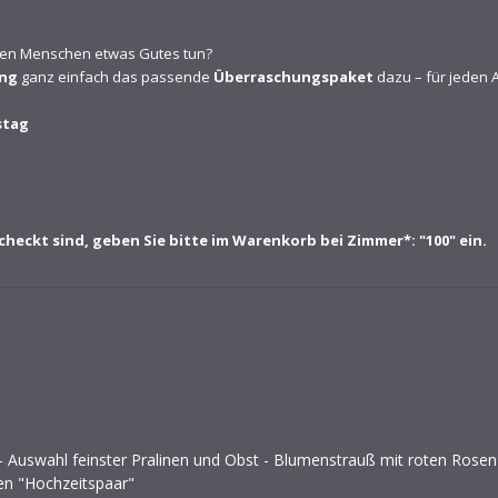
eben Menschen etwas Gutes tun?
ng
ganz einfach das passende
Überraschungspaket
dazu – für jeden A
stag
heckt sind, geben Sie bitte im Warenkorb bei Zimmer*: "100" ein.
 - Auswahl feinster Pralinen und Obst - Blumenstrauß mit roten Rose
en "Hochzeitspaar"