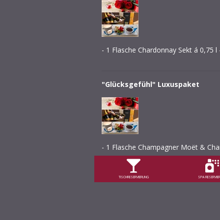
- 1 Flasche Chardonnay Sekt á 0,75 
"Glücksgefühl" Luxuspaket
- 1 Flasche Champagner Moët & Chan
TISCHRESERVIERUNG
SPA RESERVIE
"Sinnesrausch"