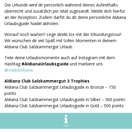
Die Urkunde wird dir persönlich während deines Aufenthalts
überreicht und zusätzlich per Mail zugesandt. Melde dich hierfür
an der Rezeption. Zudem darfst du dir deine persönliche Aldiana
Urlaubsguide Nadel abholen.
Worauf noch warten? Lege direkt los mit der Erkundungstour!
Wir wünschen dir viel Spaß mit tollen Momenten in deinem
Aldiana Club Salzkammergut Urlaub.
Teile deine Urlaubsmomente auch auf Instagram mit dem
Hashtag
#AldianaUrlaubsguide
und markiere uns
@clubAldiana
Aldiana Club Salzkammergut 3 Trophies
Aldiana Club Salzkammergut Urlaubsguide in Bronze – 150
points
Aldiana Club Salzkammergut Urlaubsguide in Silber – 300 points
Aldiana Club Salzkammergut Urlaubsguide in Gold – 500 points
Sofern du die Ausflüge mit der Einkehr am jeweiligen Ort verbinden
möchtest, empfehlen wir zuvor die Öffnungszeiten und –tage zu prüfen.
CLUBS
Achtung: Die Ziele sind teilweise jahreszeitgebunden.