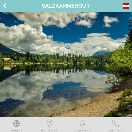
SALZKAMMERGUT
WEBSEITE
ROUTENPLAN
VISITENKARTE
ANRUFEN