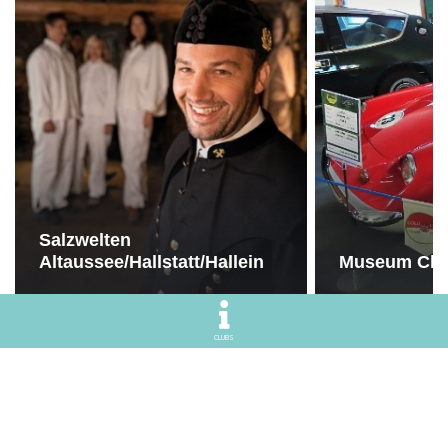
Salzwelten
Altaussee/Hallstatt/Hallein
Museum Club
CLUBS
Giggle
.tips
UNSERE